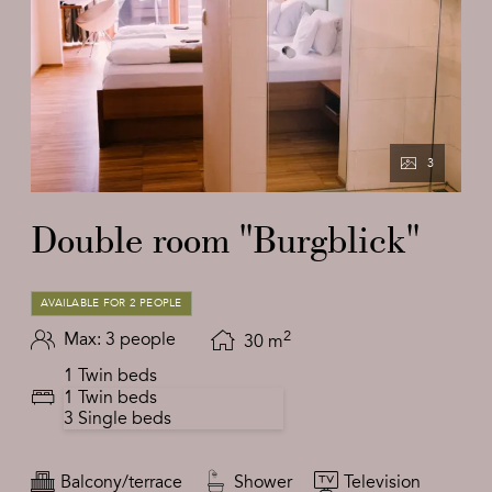
3
Double room "Burgblick"
AVAILABLE FOR 2 PEOPLE
2
Max: 3 people
30
m
1 Twin beds
1 Twin beds
3 Single beds
Balcony/terrace
Shower
Television