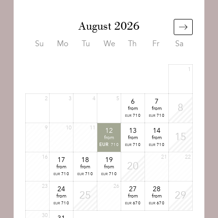
August 2026
Su
Mo
Tu
We
Th
Fr
Sa
1
2
3
4
5
6
7
8
from
from
710
710
EUR
EUR
9
10
11
12
13
14
15
from
from
from
710
710
710
EUR
EUR
EUR
16
21
22
17
18
19
20
from
from
from
710
710
710
EUR
EUR
EUR
23
26
24
27
28
25
29
from
from
from
710
670
670
EUR
EUR
EUR
30