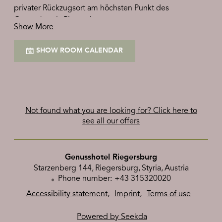
privater Rückzugsort am höchsten Punkt des
Genusshotels Riegersburg.
Show More
Die Suiten verfügen über einen
eigenen
, eine
sowie über
SHOW ROOM CALENDAR
Zimmerbrunnen
Badewanne für 2
eine
mit Liegestühlen.
große Panorama-Terrasse
Spektakulär: der
freie Blick auf die historische
und die sanften Hügel des steirischen
Riegersburg
Vulkanlands.
Not found what you are looking for? Click here to
see all our offers
Genusshotel Riegersburg
Starzenberg 144
Riegersburg
Styria
Austria
Phone number
:
+43 315320020
Accessibility statement
Imprint
Terms of use
Powered by Seekda