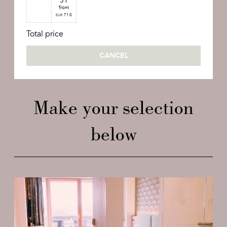
31
from
710
EUR
Total price
CANCEL
Make your selection
below