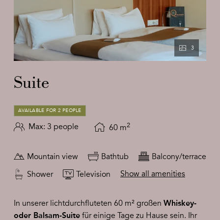
3
Suite
AVAILABLE FOR 2 PEOPLE
2
Max: 3 people
60
m
Mountain view
Bathtub
Balcony/terrace
Show all amenities
Shower
Television
In unserer lichtdurchfluteten 60 m² großen
Whiskey-
für einige Tage zu Hause sein. Ihr
oder Balsam-Suite