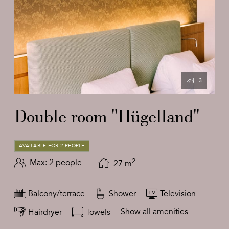
3
Double room "Hügelland"
AVAILABLE FOR 2 PEOPLE
2
Max: 2 people
27
m
Balcony/terrace
Shower
Television
Show all amenities
Hairdryer
Towels