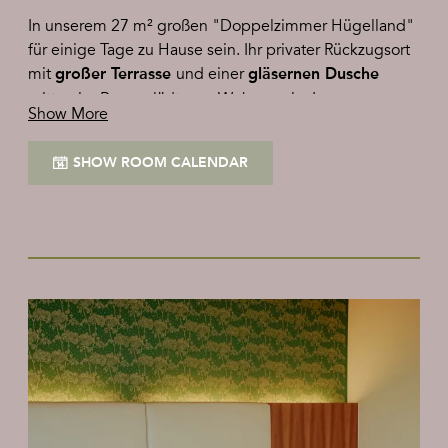
In unserem 27 m² großen "Doppelzimmer Hügelland"
für einige Tage zu Hause sein. Ihr privater Rückzugsort
mit
und einer
großer Terrasse
gläsernen Dusche
mitten im Raum - lädt zum Wohnen ein. Immer
Show More
inklusive: der
freie Blick auf die
sanften Hügel des
steirischen Vulkanlands.
SHOW ROOM CALENDAR