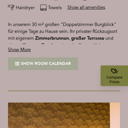
Show all amenities
Hairdryer
Towels
In unserem 30 m² großen "Doppelzimmer Burgblick"
für einige Tage zu Hause sein. Ihr privater Rückzugsort
mit eigenem
,
und
Zimmerbrunnen
großer Terrasse
einer
mitten im Raum - lädt zum
gläsernen Dusche
Show More
Wohnen ein. Spektakulär: der
freie Blick auf die
und die sanften Hügel des
historische Riegersburg
SHOW ROOM CALENDAR
steirischen Vulkanlands.